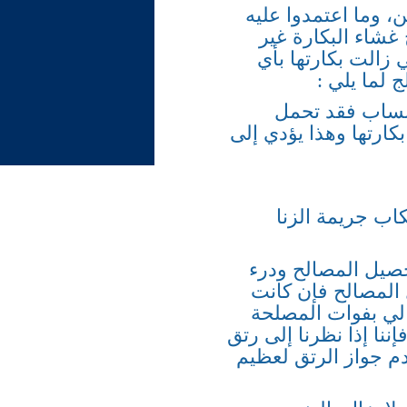
، وما اعتمدوا عليه
غشاء البكارة غير
ي زالت بكارتها بأي
 لما يلي :
أنساب فقد تحمل
كارتها وهذا يؤدي إلى
اب جريمة الزنا
حصيل المصالح ودرء
 المصالح فإن كانت
الي بفوات المصلحة
إننا إذا نظرنا إلى رتق
دم جواز الرتق لعظيم