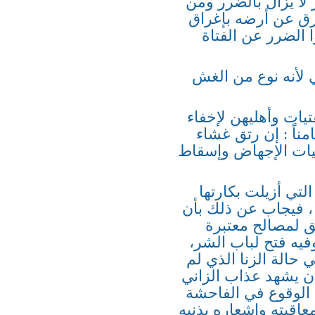
لا يزال بالضرر ومن
غرق عن أرضه بإغراق
ا الضرر عن الفتاة
ي لأنه نوع من الغش
تيات وأهليهن لإخفاء
ناً : إن رتق غشاء
مليات الإجهاض وإسقاط
لتي أزيلت بكارتها
 ، فيجاب عن ذلك بأن
قق لمصالح معتبرة
يه فتح لباب الشر،
 حالة الزنا الذي لم
أن يشهد عذاب الزاني
ة الوقوع في الفاحشة
معاقبته وإشعاره بذنبه