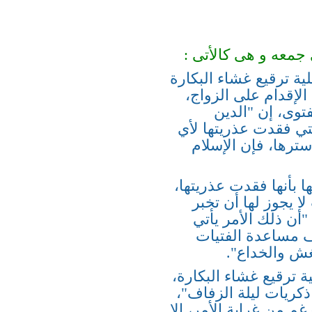
جمعه و هى كالأتى :
ية ترقيع غشاء البكارة
لإقدام على الزواج،
توى، إن "الدين
لتي فقدت عذريتها لأي
ترها، فإن الإسلام
 بأنها فقدت عذريتها،
ا يجوز لها أن تخبر
"أن ذلك الأمر يأتي
 مساعدة الفتيات
غش والخداع".
 ترقيع غشاء البكارة،
كريات ليلة الزفاف"،
م من غرابة الأمر، إلا