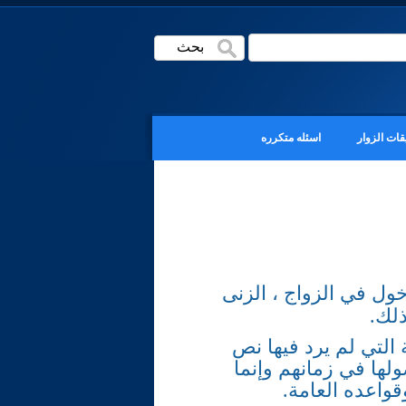
قات الزوار
اسئله متكرره
خول في الزواج ، الزنى
ذلك.
 التي لم يرد فيها نص
لها في زمانهم وإنما
واعده العامة.