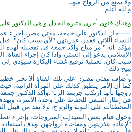
ولا يمنع من الزواج منها.
والله أعلم
وهناك فتوى أخرى مثيره للجدل و هى للدكتور على 
-----اجاز الدكتور علي جمعة، مفتي مصر، إجراء عمل
للنساء اللاتي فقدن عذريتهن "لأي سبب كان"، قبل ا
مؤكدا أنه "أمر مباح وأكد جمعة في تفصيله لهذه الف
الإسلامي يدعو إلى الستر، وإذا كان إجراء الفتاة، ا
سبب كان، لعملية ترقيع غشاء البكارة سيؤدي إلى س
يبيح ذلك".
وأضاف مفتي مصر: "على تلك الفتاة ألا تخبر خطيبها
كما أن الأمر ينطبق كذلك على المرأة الزانية، حيث ل
زوجها بأنها ارتكب جريمة الزنا".وأكد الدكتور جمعة 
في إطار السعي للحفاظ على وحدة الأسرة، وبهدف
المخطئات على التوبة والزواج، ولا يعد من قبيل ال
وحول قيام بعض السيدات المتزوجات، بإجراء عملية
"لإعادة عذريتهن ومفاجأة أزواجهن بهدف استعادة ذ
قال مفتي مصر "إنه لا يوجد نص يحرم ذلك على الرغ