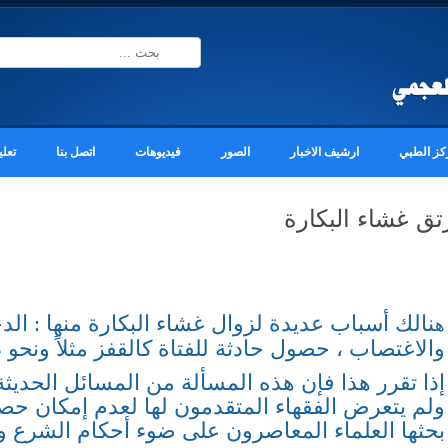
كز الطبي
ارشيف الاخبار
الصور
فيديوهات
اتصل بنا
تعلي
تق غشاء البكارة
نالك أسباب عديدة لزوال غشاء البكارة منها : الد
ه
والاغتصاب ، حصول حادثة للفتاة كالقفز مثلاً ونحو 
إذا تقرر هذا فإن هذه المسألة من المسائل الحديثة
ولم يتعرض الفقهاء المتقدمون لها لعدم إمكان حصو
بحثها العلماء المعاصرون على ضوء أحكام الشرع وق