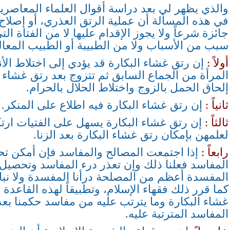
والذي يظهر لي بعد دراسة أقوال العلماء المعاصرين
في هذه المسألة أن عملية الرتق العذري، أو إصلاح 
جائزة شرعاً ولا يجوز الإقدام عليها لا من الفتاة الت
سبب من الأسباب ولا من الطبيبة أو الطبيب المعالج
أولاً :
إن رتق غشاء البكارة قد يؤدي إلى اختلاط ال
المرأة من الجماع السابق ثم تتزوج بعد رتق غشاء ب
إلحاق الحمل بالزوج واختلاط الحلال بالحرام.
ثانياً :
إن رتق غشاء البكارة فيه اطلاع على المنكر.
ثالثاً :
إن رتق غشاء البكارة يسهل على الفتيات ارتك
لعلمهن بإمكان رتق غشاء البكارة بعد الزنا.
رابعاً :
إذا اجتمعت المصالح والمفاسد فإن أمكن ت
المفاسد فعلنا ذلك وإن تعذر درء المفاسد وتحصيل
المفسدة أعظم من المصلحة درأنا المفسدة ولا نب
كما قرر ذلك فقهاء الإسلام، وتطبيقاً لهذه القاعدة ف
غشاء البكارة وما يترتب عليه من مفاسد حكمنا بع
المفاسد المترتبة عليه.