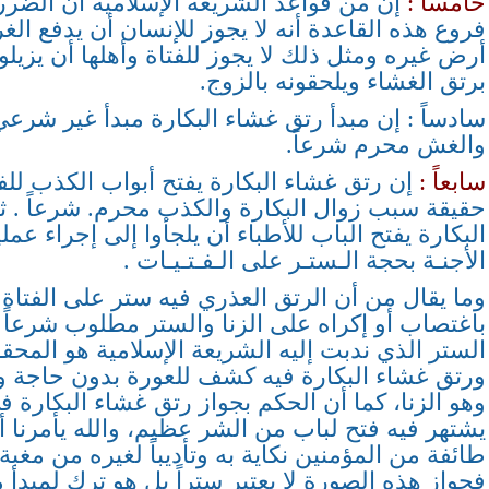
خامسا ً:
إن من قواعد الشريعة الإسلامية أن الضرر 
فروع هذه القاعدة أنه لا يجوز للإنسان أن يدفع ال
أرض غيره ومثل ذلك لا يجوز للفتاة وأهلها أن يزيلو
برتق الغشاء ويلحقونه بالزوج.
سادساً : إن مبدأ رتق غشاء البكارة مبدأ غير شرع
والغش محرم شرعاً.
سابعاً :
إن رتق غشاء البكارة يفتح أبواب الكذب للف
حقيقة سبب زوال البكارة والكذب محرم. شرعاً . ثام
البكارة يفتح الباب للأطباء أن يلجأوا إلى إجراء ع
الأجنـة بحجة الـستـر على الـفـتـيـات .
وما يقال من أن الرتق العذري فيه ستر على الفتاة ا
باغتصاب أو إكراه على الزنا والستر مطلوب شرعاً
الستر الذي ندبت إليه الشريعة الإسلامية هو المح
ورتق غشاء البكارة فيه كشف للعورة بدون حاجة وف
وهو الزنا، كما أن الحكم بجواز رتق غشاء البكارة في
يشتهر فيه فتح لباب من الشر عظيم، والله يأمرنا 
طائفة من المؤمنين نكاية به وتأديباً لغيره من مغب
فجواز هذه الصورة لا يعتبر ستراً بل هو ترك لمبدأ 