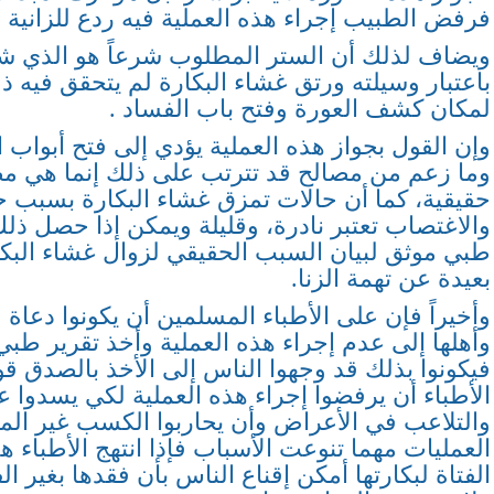
فرفض الطبيب إجراء هذه العملية فيه ردع للزانية و
ويضاف لذلك أن الستر المطلوب شرعاً هو الذي 
باعتبار وسيلته ورتق غشاء البكارة لم يتحقق فيه 
لمكان كشف العورة وفتح باب الفساد .
وإن القول بجواز هذه العملية يؤدي إلى فتح أبواب ا
وما زعم من مصالح قد تترتب على ذلك إنما هي م
حقيقية، كما أن حالات تمزق غشاء البكارة بسبب حا
والاغتصاب تعتبر نادرة، وقليلة ويمكن إذا حصل ذل
طبي موثق لبيان السبب الحقيقي لزوال غشاء البكا
بعيدة عن تهمة الزنا.
وأخيراً فإن على الأطباء المسلمين أن يكونوا دعاة
وأهلها إلى عدم إجراء هذه العملية وأخذ تقرير طبي 
فيكونوا بذلك قد وجهوا الناس إلى الأخذ بالصدق قولا
الأطباء أن يرفضوا إجراء هذه العملية لكي يسدوا ع
والتلاعب في الأعراض وأن يحاربوا الكسب غير الم
العمليات مهما تنوعت الأسباب فإذا انتهج الأطباء 
الفتاة لبكارتها أمكن إقناع الناس بأن فقدها بغير ال